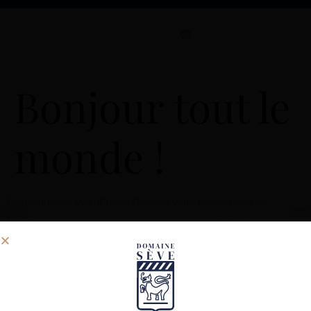
0
Bonjour tout le
monde !
Bienvenue sur WordPress. Ceci est votre premier article.
Modifiez ou supprimez-le, puis commencez à écrire !
Laisser un commentaire
Vous devez
vous connecter
pour publier un commentaire.