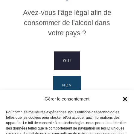
Avez-vous l’âge légal afin de
consommer de l’alcool dans
votre pays ?
Domaine Sève 53 Rue Adrien Arcelin 71960 Solutré-
Pouilly – France
--
OUI
Producteur - Récoltant - HVE 3
NON
LE DOMAINE
LE VIN POUILLY-FUISSÉ
Gérer le consentement
LA BOUTIQUE
Pour offrir les meilleures expériences, nous utilisons des technologies
CONTACT
telles que les cookies pour stocker et/ou accéder aux informations des
appareils. Le fait de consentir à ces technologies nous permettra de traiter
des données telles que le comportement de navigation ou les ID uniques
sur ce site. Le fait de ne pas consentir ou de retirer son consentement peut