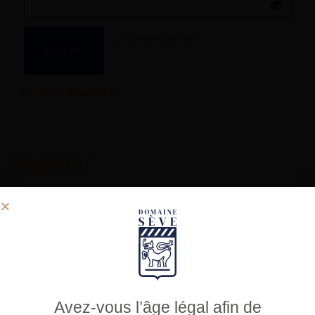
Remember me
LOG IN
Lost your password?
Register
Email address
*
Password
*
Avez-vous l’âge légal afin de