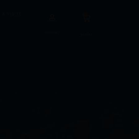
 & VISITE
0
ACCOUNT
BASKET