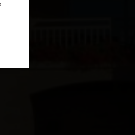
e
-POUILLY