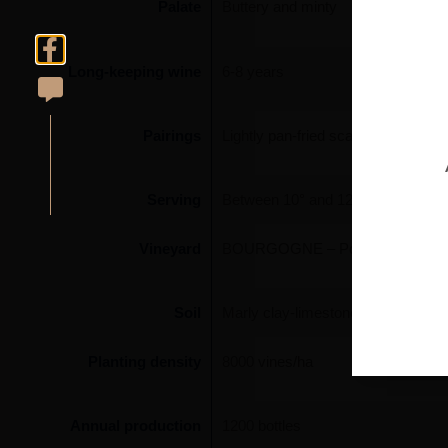
Palate
Buttery and minty
Long-keeping wine
6-8 years
Pairings
Lightly pan-fried scallops, fine fish
Serving
Between 10° and 12°
Vineyard
BOURGOGNE – Pouilly-Fuissé ‘AN
Soil
Marly clay-limestone
Planting density
8000 vines/ha
Annual production
1200 bottles