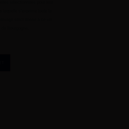
elles sélectionnées pour leur
s laquelle s’exprime toute la
 élevage strict donne à ce vin
d de Bourgogne.
ET