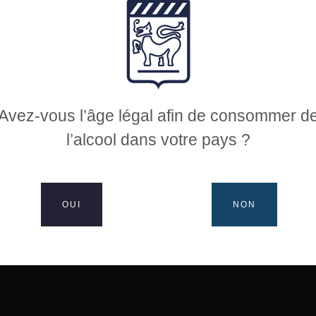
 in light, delicate sauce…
Avez-vous l’âge légal afin de consommer d
l’alcool dans votre pays ?
THILDE’: 0.5 hectare
OUI
NON