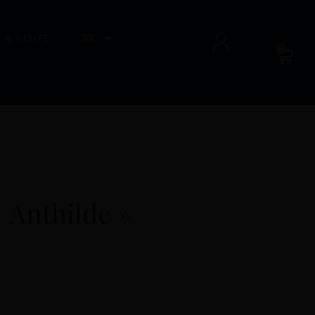
 & VISITE
0
SSÉ
« Anthilde »