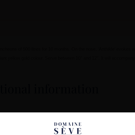
ncheons of 500 litres for 10 months. On the nose, ‘Anthilde’ evokes 
brilliant yellow gold colour. Serve between 10° and 12°. It will accompan
tional information