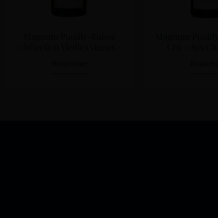
Magnum Pouilly-Fuissé
Magnum Pouilly
« Sélection Vieilles vignes »
Cru « Aux Cha
Read more
Read mo