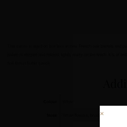
This cuvée is aged on fine lees in new French oak barrels and pu
palate is elegant and refined, lightly minty on the finish. It is of 
fine fish in butter sauce.
Addi
Colour
White
Nose
White flowers, brioche