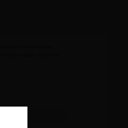
white flowers; the harmonious
y foie gras, scallops, crayfish and