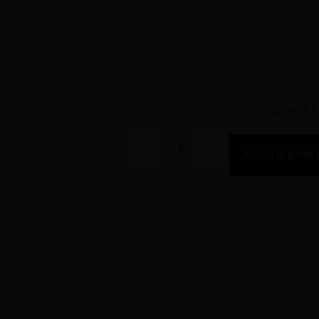
La cuvée « Anthilde » est issue de 3 parc
origine (présence de calcaire blanc) dan
finesse, la subtilité et le raffinement. Un
toute la noblesse d’un gran
SEE MORE
-
+
ADD TO BASK