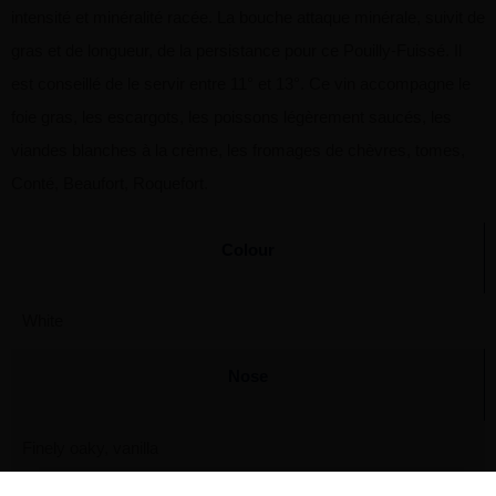
intensité et minéralité racée. La bouche attaque minérale, suivit de
gras et de longueur, de la persistance pour ce Pouilly-Fuissé. Il
est conseillé de le servir entre 11° et 13°. Ce vin accompagne le
foie gras, les escargots, les poissons légèrement saucés, les
viandes blanches à la crème, les fromages de chèvres, tomes,
Conté, Beaufort, Roquefort.
Colour
White
Nose
Finely oaky, vanilla