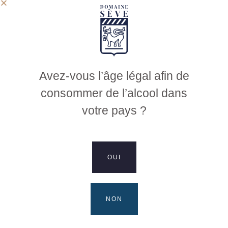
Palate
Minerality and buttery fullness
Long-keeping wine
Avez-vous l’âge légal afin de
consommer de l’alcool dans
8 years
votre pays ?
Pairings
Foie gras, buttered or lightly creamy fish dishes, white meats
OUI
in cream sauce…
Serving
NON
Entre 11° et 13°