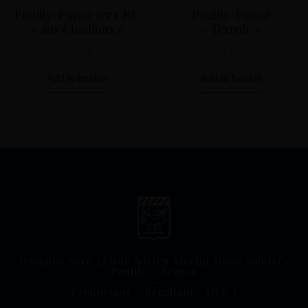
Pouilly-Fuissé 1er CRU
Pouilly-Fuissé
« Aux Chailloux »
« Terroir »
20,50
€
15,50
€
Add to basket
Add to basket
Domaine Sève 53 Rue Adrien Arcelin 71960 Solutré-
Pouilly – France
--
Producteur - Récoltant - HVE 3