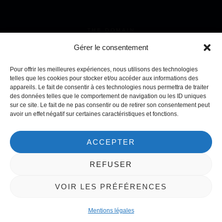
THE DOMAIN
POUILLY-FUISSÉ WINE
Gérer le consentement
SHOP
Pour offrir les meilleures expériences, nous utilisons des technologies
CONTACT
telles que les cookies pour stocker et/ou accéder aux informations des
appareils. Le fait de consentir à ces technologies nous permettra de traiter
des données telles que le comportement de navigation ou les ID uniques
sur ce site. Le fait de ne pas consentir ou de retirer son consentement peut
avoir un effet négatif sur certaines caractéristiques et fonctions.
LEGAL NOTICE
GENERAL CONDITIONS
ACCEPTER
FOR SALE
© 2025 All right reserved
REFUSER
VOIR LES PRÉFÉRENCES
Alcohol abuse is dangerous to health so please appreciate and
consume in moderation.
Mentions légales