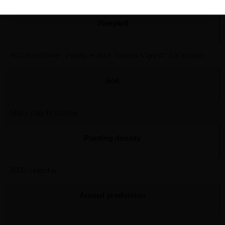
Vineyard
BOURGOGNE -Pouilly-Fuissé ‘Vieilles Vignes’: 0.8 hectare
Soil
Marly clay-limestone
Planting density
8000 vines/ha
Annual production